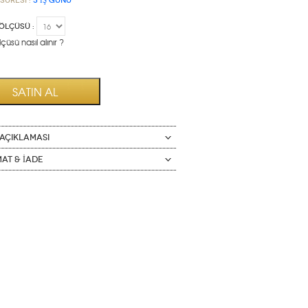
Süresi :
3 İŞ GÜNÜ
ÖLÇÜSÜ :
çüsü nasıl alınır ?
AÇIKLAMASI
mat & İade