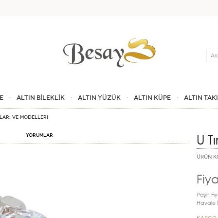
Ara
E
ALTIN BİLEKLİK
ALTIN YÜZÜK
ALTIN KÜPE
ALTIN TAK
tları ve Modelleri
U T
Yorumlar
ÜRÜN K
Fiya
Peşin Fiy
Havale İn