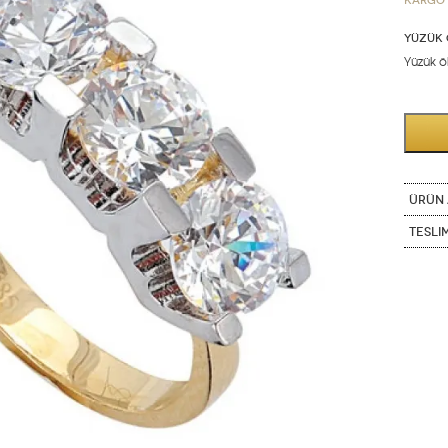
Kargo 
YÜZÜK 
Yüzük öl
ÜRÜN 
Tesli