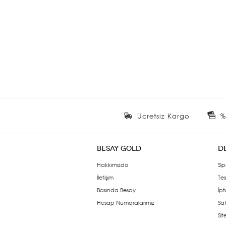
Ücretsiz Kargo
%
BESAY GOLD
D
Hakkımızda
Sip
İletişim
Tes
Basında Besay
İpt
Hesap Numaralarımız
Sat
Si