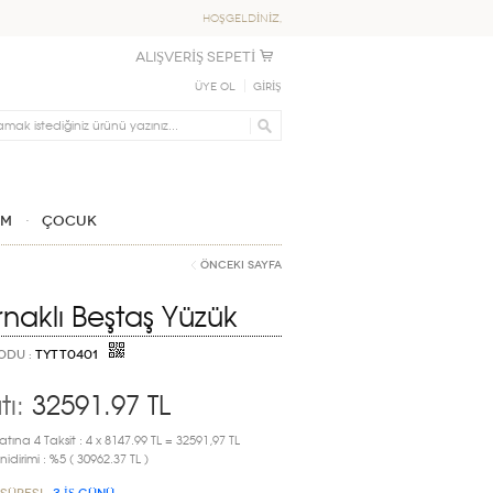
HOŞGELDİNİZ,
ALIŞVERİŞ SEPETİ
Üye Ol
GİRİŞ
IM
ÇOCUK
Önceki Sayfa
ırnaklı Beştaş Yüzük
ODU :
TYTT0401
tı:
32591.97
TL
atına 4 Taksit : 4 x 8147.99 TL = 32591,97 TL
idirimi : %5 ( 30962.37 TL )