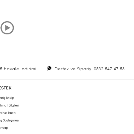
5 Havale İndirimi
Destek ve Sipariş :0532 547 47 53
ESTEK
ariş Takip
limat Bilgileri
al ve İade
ış Sözleşmesi
temap