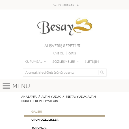
ALTIN : 6858.58 TL
ALIŞVERİŞ SEPETİ
Üye Ol
GİRİŞ
KURUMSAL
SÖZLEŞMELER
İLETİŞİM
Menu
Anasayfa
ALTIN YÜZÜK
Tektaş Yüzük Altın
Modelleri ve Fiyatları
GALERİ
ÜRÜN ÖZELLİKLERİ
Yorumlar