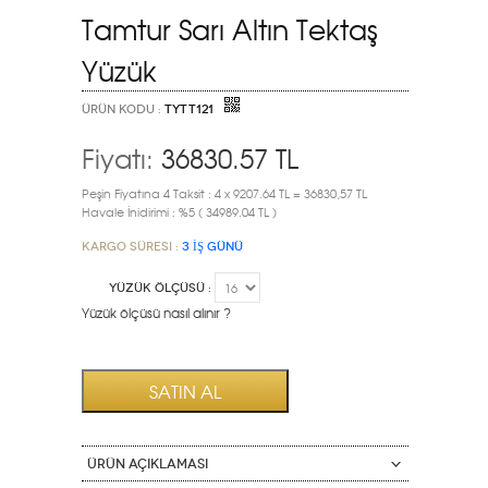
Tamtur Sarı Altın Tektaş
Yüzük
ÜRÜN KODU :
TYTT121
Fiyatı:
36830.57
TL
Peşin Fiyatına 4 Taksit : 4 x 9207.64 TL = 36830,57 TL
Havale İnidirimi : %5 ( 34989.04 TL )
Kargo Süresi :
3 İŞ GÜNÜ
YÜZÜK ÖLÇÜSÜ :
Yüzük ölçüsü nasıl alınır ?
ÜRÜN AÇIKLAMASI