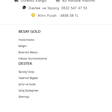
Ücretsiz Kargo
%5 Havale İndirimi
Destek ve Sipariş :0532 547 47 53
Altın Fiyatı : 6858.58 TL
BESAY GOLD
Hakkımızda
İletişim
Basında Besay
Hesap Numaralarımız
DESTEK
Sipariş Takip
Teslimat Bilgileri
İptal ve İade
Satış Sözleşmesi
Sitemap