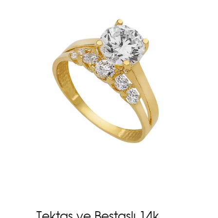
Tektaş ve Beştaşlı 14k