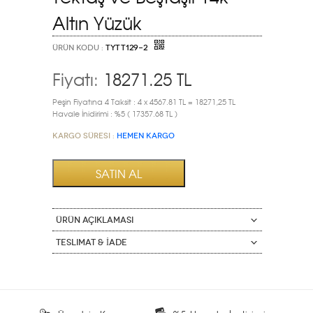
Altın Yüzük
ÜRÜN KODU :
TYTT129-2
Fiyatı:
18271.25
TL
Peşin Fiyatına 4 Taksit : 4 x 4567.81 TL = 18271,25 TL
Havale İnidirimi : %5 ( 17357.68 TL )
Kargo Süresi :
HEMEN KARGO
ÜRÜN AÇIKLAMASI
Teslimat & İade