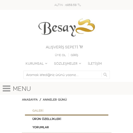
ALTIN : 6858.58 TL
ALIŞVERİŞ SEPETİ
Üye Ol
GİRİŞ
KURUMSAL
SÖZLEŞMELER
İLETİŞİM
Menu
Anasayfa
Anneler Günü
GALERİ
ÜRÜN ÖZELLİKLERİ
Yorumlar