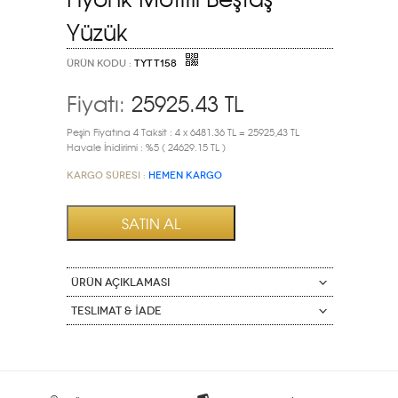
Yüzük
ÜRÜN KODU :
TYTT158
Fiyatı:
25925.43
TL
Peşin Fiyatına 4 Taksit : 4 x 6481.36 TL = 25925,43 TL
Havale İnidirimi : %5 ( 24629.15 TL )
Kargo Süresi :
HEMEN KARGO
ÜRÜN AÇIKLAMASI
Teslimat & İade