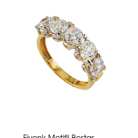
Fiyonk Motifli Beştaş