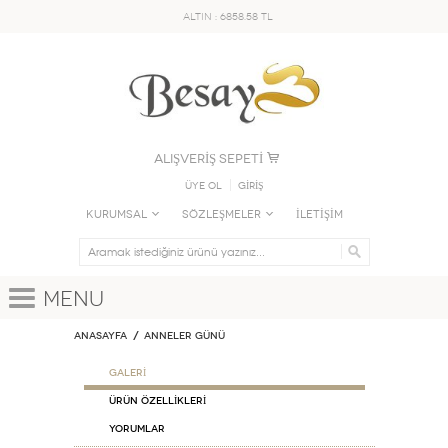
ALTIN : 6858.58 TL
ALIŞVERİŞ SEPETİ
Üye Ol
GİRİŞ
KURUMSAL
SÖZLEŞMELER
İLETİŞİM
Menu
Anasayfa
Anneler Günü
GALERİ
ÜRÜN ÖZELLİKLERİ
Yorumlar