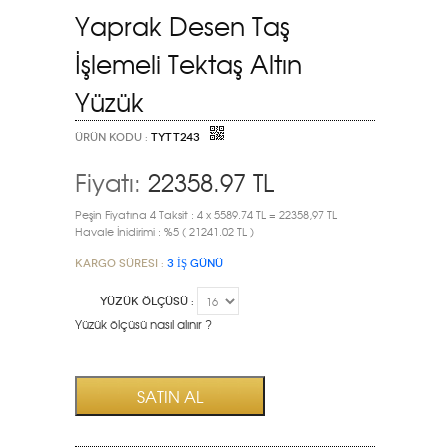
Yaprak Desen Taş
İşlemeli Tektaş Altın
Yüzük
ÜRÜN KODU :
TYTT243
Fiyatı:
22358.97
TL
Peşin Fiyatına 4 Taksit : 4 x 5589.74 TL = 22358,97 TL
Havale İnidirimi : %5 ( 21241.02 TL )
Kargo Süresi :
3 İŞ GÜNÜ
YÜZÜK ÖLÇÜSÜ :
Yüzük ölçüsü nasıl alınır ?