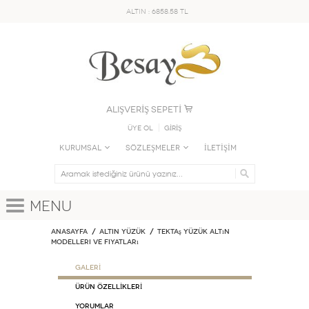
ALTIN : 6858.58 TL
ALIŞVERİŞ SEPETİ
Üye Ol
GİRİŞ
KURUMSAL
SÖZLEŞMELER
İLETİŞİM
Menu
Anasayfa
ALTIN YÜZÜK
Tektaş Yüzük Altın
Modelleri ve Fiyatları
GALERİ
ÜRÜN ÖZELLİKLERİ
Yorumlar