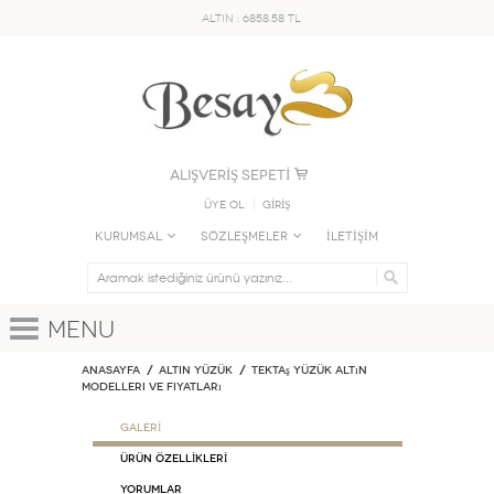
ALTIN : 6858.58 TL
ALIŞVERİŞ SEPETİ
Üye Ol
GİRİŞ
KURUMSAL
SÖZLEŞMELER
İLETİŞİM
Menu
Anasayfa
ALTIN YÜZÜK
Tektaş Yüzük Altın
Modelleri ve Fiyatları
GALERİ
ÜRÜN ÖZELLİKLERİ
Yorumlar