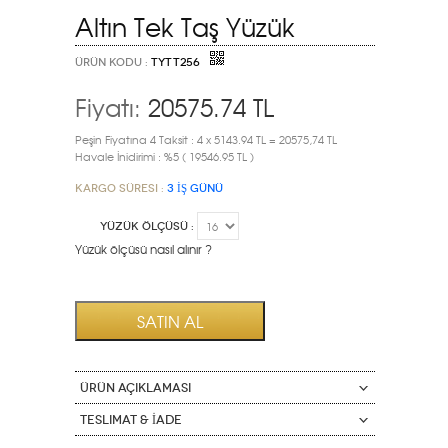
Altın Tek Taş Yüzük
ÜRÜN KODU :
TYTT256
Fiyatı:
20575.74
TL
Peşin Fiyatına 4 Taksit : 4 x 5143.94 TL = 20575,74 TL
Havale İnidirimi : %5 ( 19546.95 TL )
Kargo Süresi :
3 İŞ GÜNÜ
YÜZÜK ÖLÇÜSÜ :
Yüzük ölçüsü nasıl alınır ?
ÜRÜN AÇIKLAMASI
Teslimat & İade