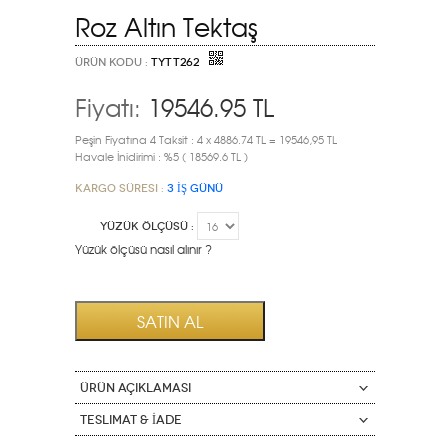
Roz Altın Tektaş
ÜRÜN KODU :
TYTT262
Fiyatı:
19546.95
TL
Peşin Fiyatına 4 Taksit : 4 x 4886.74 TL = 19546,95 TL
Havale İnidirimi : %5 ( 18569.6 TL )
Kargo Süresi :
3 İŞ GÜNÜ
YÜZÜK ÖLÇÜSÜ :
Yüzük ölçüsü nasıl alınır ?
ÜRÜN AÇIKLAMASI
Teslimat & İade