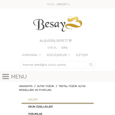
ALTIN : 6858.58 TL
ALIŞVERİŞ SEPETİ
Üye Ol
GİRİŞ
KURUMSAL
SÖZLEŞMELER
İLETİŞİM
Menu
Anasayfa
ALTIN YÜZÜK
Tektaş Yüzük Altın
Modelleri ve Fiyatları
GALERİ
ÜRÜN ÖZELLİKLERİ
Yorumlar