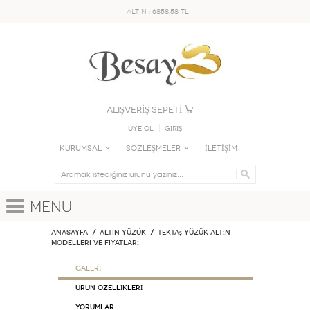
ALTIN : 6858.58 TL
ALIŞVERİŞ SEPETİ
Üye Ol
GİRİŞ
KURUMSAL
SÖZLEŞMELER
İLETİŞİM
Menu
Anasayfa
ALTIN YÜZÜK
Tektaş Yüzük Altın
Modelleri ve Fiyatları
GALERİ
ÜRÜN ÖZELLİKLERİ
Yorumlar