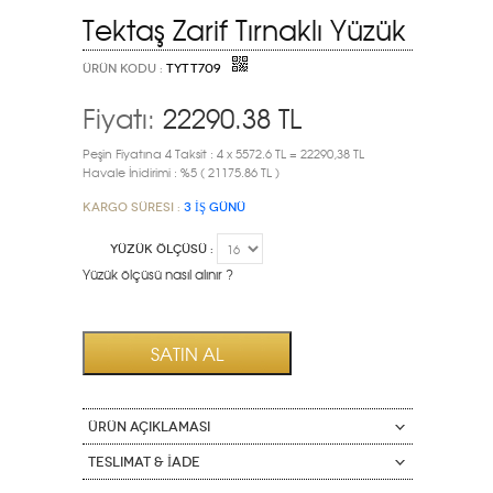
Tektaş Zarif Tırnaklı Yüzük
ÜRÜN KODU :
TYTT709
Fiyatı:
22290.38
TL
Peşin Fiyatına 4 Taksit : 4 x 5572.6 TL = 22290,38 TL
Havale İnidirimi : %5 ( 21175.86 TL )
Kargo Süresi :
3 İŞ GÜNÜ
YÜZÜK ÖLÇÜSÜ :
Yüzük ölçüsü nasıl alınır ?
ÜRÜN AÇIKLAMASI
Teslimat & İade