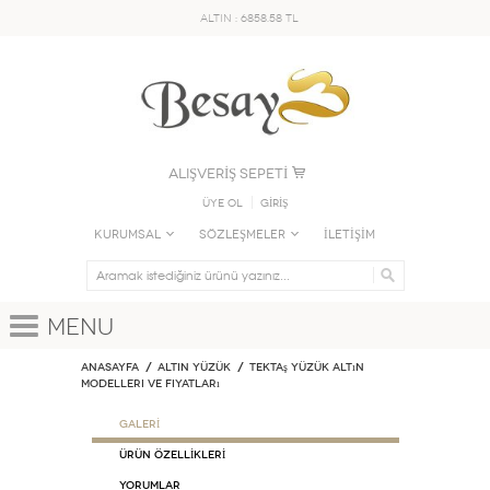
ALTIN : 6858.58 TL
ALIŞVERİŞ SEPETİ
Üye Ol
GİRİŞ
KURUMSAL
SÖZLEŞMELER
İLETİŞİM
Menu
Anasayfa
ALTIN YÜZÜK
Tektaş Yüzük Altın
Modelleri ve Fiyatları
GALERİ
ÜRÜN ÖZELLİKLERİ
Yorumlar