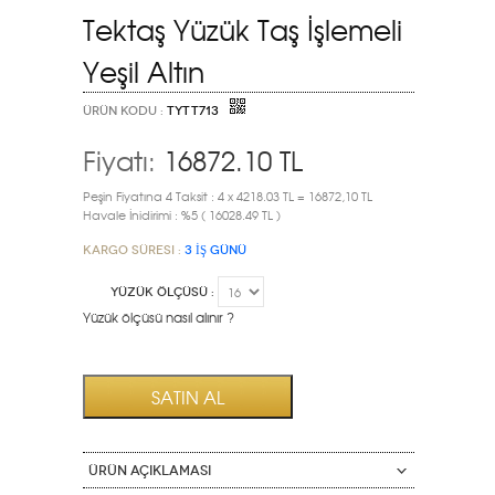
Tektaş Yüzük Taş İşlemeli
Yeşil Altın
ÜRÜN KODU :
TYTT713
Fiyatı:
16872.10
TL
Peşin Fiyatına 4 Taksit : 4 x 4218.03 TL = 16872,10 TL
Havale İnidirimi : %5 ( 16028.49 TL )
Kargo Süresi :
3 İŞ GÜNÜ
YÜZÜK ÖLÇÜSÜ :
Yüzük ölçüsü nasıl alınır ?
ÜRÜN AÇIKLAMASI