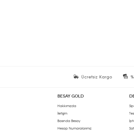
Ücretsiz Kargo
%
BESAY GOLD
D
Hakkımızda
Sip
İletişim
Tes
Basında Besay
İpt
Hesap Numaralarımız
Sat