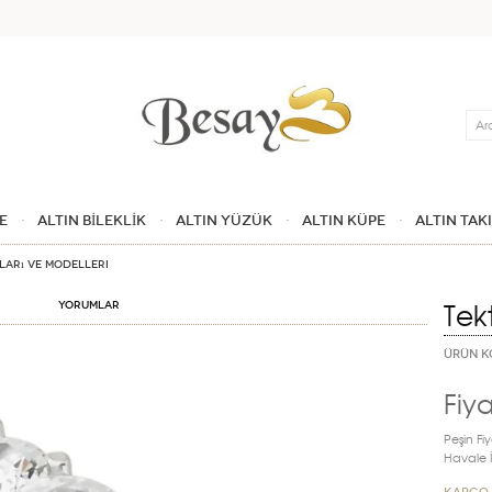
Ara
E
ALTIN BİLEKLİK
ALTIN YÜZÜK
ALTIN KÜPE
ALTIN TAK
tları ve Modelleri
Tek
Yorumlar
ÜRÜN K
Fiya
Peşin Fiy
Havale İn