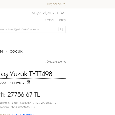
HOŞGELDİNİZ,
ALIŞVERİŞ SEPETİ
Üye Ol
GİRİŞ
IM
ÇOCUK
Önceki Sayfa
taş Yüzük TYTT498
ODU :
TYTT498-2
tı:
27756.67
TL
atına 4 Taksit : 4 x 6939.17 TL = 27756,67 TL
idirimi : %5 ( 26368.83 TL )