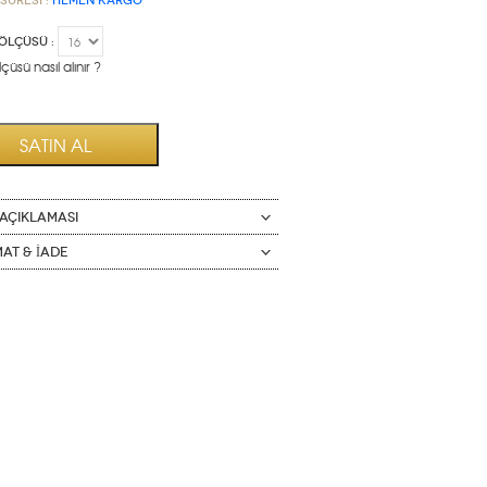
Süresi :
HEMEN KARGO
ÖLÇÜSÜ :
çüsü nasıl alınır ?
AÇIKLAMASI
mat & İade