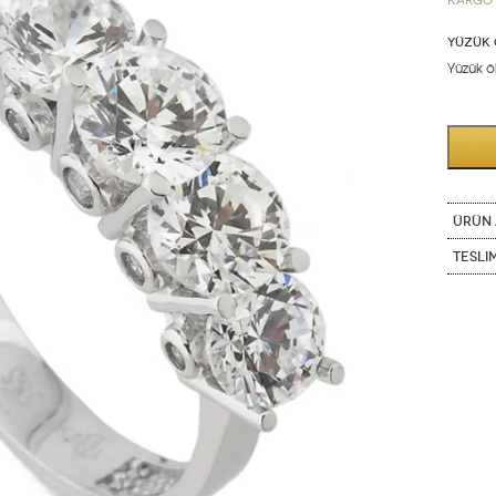
Kargo 
YÜZÜK 
Yüzük öl
ÜRÜN 
Tesli