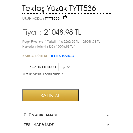
Tektaş Yüzük TYTT536
ÜRÜN KODU :
TYTT536
Fiyatı:
21048.98
TL
Peşin Fiyatına 4 Taksit : 4 x 5262.25 TL = 21048,98 TL
Havale İnidirimi : %5 ( 19996.53 TL )
Kargo Süresi :
HEMEN KARGO
YÜZÜK ÖLÇÜSÜ :
Yüzük ölçüsü nasıl alınır ?
ÜRÜN AÇIKLAMASI
Teslimat & İade