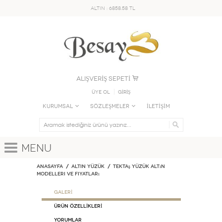
ALTIN : 6858.58 TL
ALIŞVERİŞ SEPETİ
Üye Ol
GİRİŞ
KURUMSAL
SÖZLEŞMELER
İLETİŞİM
Menu
Anasayfa
ALTIN YÜZÜK
Tektaş Yüzük Altın
Modelleri ve Fiyatları
GALERİ
ÜRÜN ÖZELLİKLERİ
Yorumlar