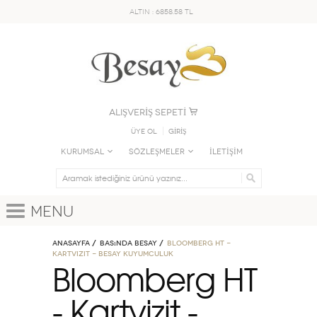
ALTIN : 6858.58 TL
ALIŞVERİŞ SEPETİ
Üye Ol
GİRİŞ
KURUMSAL
SÖZLEŞMELER
İLETİŞİM
Menu
Anasayfa
Basında Besay
Bloomberg HT -
Kartvizit - Besay Kuyumculuk
Bloomberg HT
- Kartvizit -