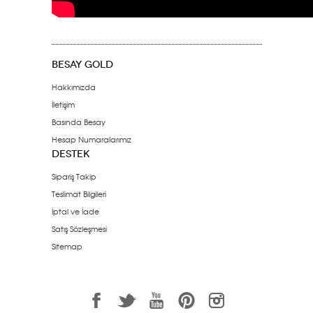
BESAY GOLD
Hakkımızda
İletişim
Basında Besay
Hesap Numaralarımız
DESTEK
Sipariş Takip
Teslimat Bilgileri
İptal ve İade
Satış Sözleşmesi
Sitemap
1
3
7
6
<