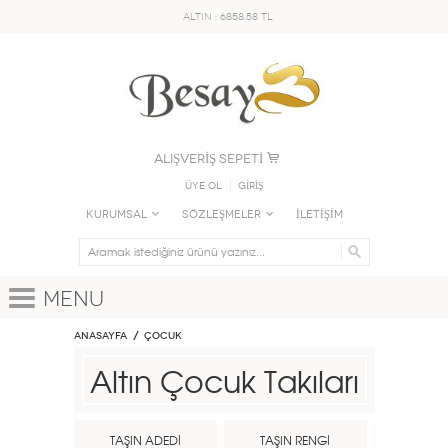
ALTIN : 6858.58 TL
ALIŞVERİŞ SEPETİ
Üye Ol
GİRİŞ
KURUMSAL
SÖZLEŞMELER
İLETİŞİM
Menu
Anasayfa
ÇOCUK
Altın Çocuk Takıları
TAŞIN ADEDİ
TAŞIN RENGİ