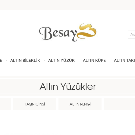
Ara
E
ALTIN BİLEKLİK
ALTIN YÜZÜK
ALTIN KÜPE
ALTIN TAK
Altın Yüzükler
İ
TAŞIN CİNSİ
ALTIN RENGİ