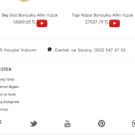
Beş Göz Boncuklu Altın Yüzük
Taşlı Nazar Boncuklu Altın Yüzük
16069,65 TL
27537,19 TL
5 Havale İndirimi
Destek ve Sipariş :0532 547 47 53
ESTEK
ariş Takip
limat Bilgileri
al ve İade
ış Sözleşmesi
temap
1
3
7
6