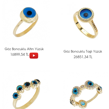
Göz Boncuklu Altın Yüzük
Göz Boncuklu Taşlı Yüzük
16899,54 TL
26851,34 TL