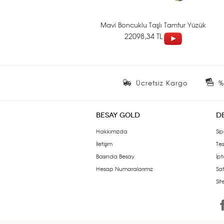
Mavi Boncuklu Taşlı Tamtur Yüzük
22098,34 TL
Ücretsiz Kargo
%
BESAY GOLD
D
Hakkımızda
Sip
İletişim
Tes
Basında Besay
İpt
Hesap Numaralarımız
Sat
Si