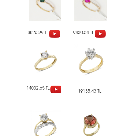
8826,99 TL
9430,54 TL
14032,65 TL
19135,43 TL