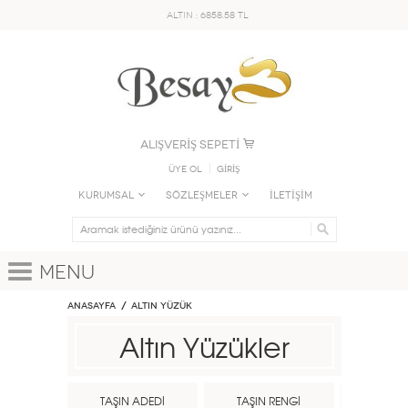
ALTIN : 6858.58 TL
ALIŞVERİŞ SEPETİ
Üye Ol
GİRİŞ
KURUMSAL
SÖZLEŞMELER
İLETİŞİM
Menu
Anasayfa
ALTIN YÜZÜK
Altın Yüzükler
TAŞIN ADEDİ
TAŞIN RENGİ