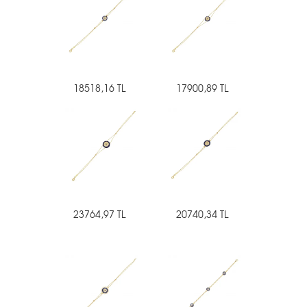
18518,16 TL
17900,89 TL
23764,97 TL
20740,34 TL