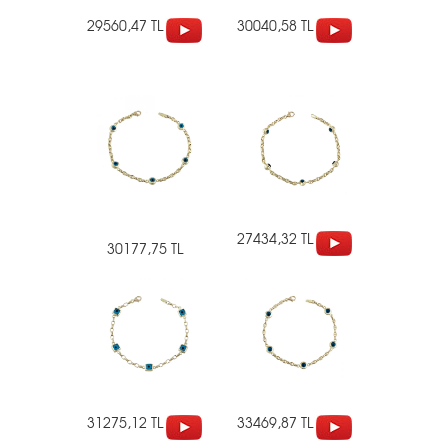
29560,47 TL
30040,58 TL
27434,32 TL
30177,75 TL
31275,12 TL
33469,87 TL