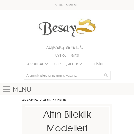
ALTIN : 6858.58 TL
ALIŞVERİŞ SEPETİ
Üye Ol
GİRİŞ
KURUMSAL
SÖZLEŞMELER
İLETİŞİM
Menu
Anasayfa
ALTIN BİLEKLİK
Altın Bileklik
Modelleri