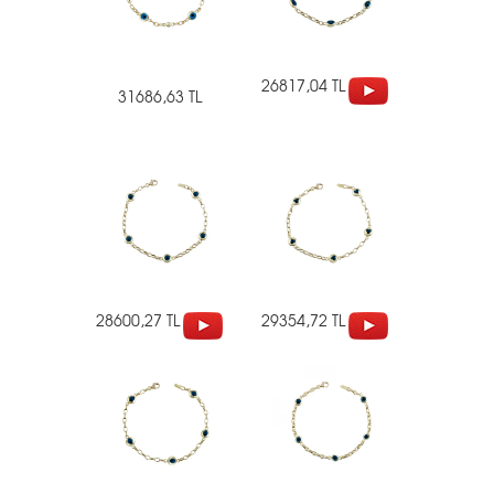
26817,04 TL
31686,63 TL
28600,27 TL
29354,72 TL